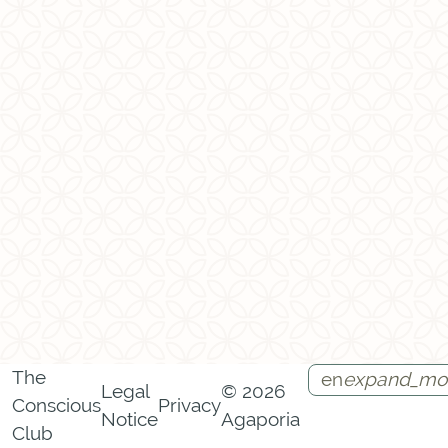
The
en
expand_mo
Legal
© 2026
Conscious
Privacy
Notice
Agaporia
Instagram
Facebook
Call
Contact
Club