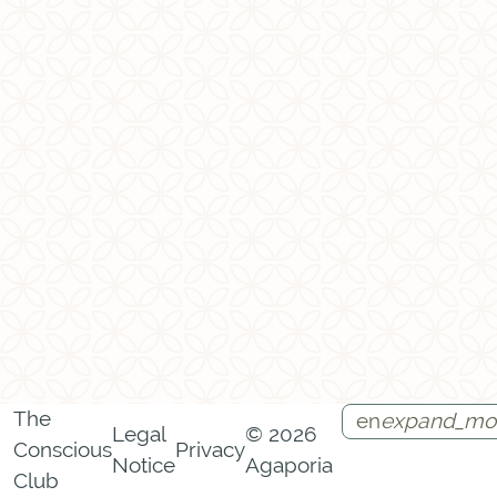
The
en
expand_mo
Legal
© 2026
Conscious
Privacy
Notice
Agaporia
Instagram
Facebook
Call
Contact
Club